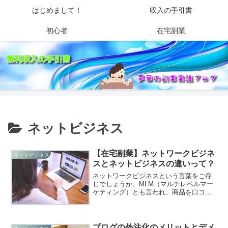
はじめまして！
収入の手引書
初心者
在宅副業
ネットビジネス
【在宅副業】ネットワークビジネ
ネットビジネス
スとネットビジネスの違いって？
ネットワークビジネスという言葉をご存
じでしょうか。MLM（マルチレベルマー
ケティング）とも言われ、商品を口コミ
で販売したり、購入者を勧誘して販売員
になってもらったりする形のビジネスの
ことです。マルチ商法やマルチレベルマ
ーケティング（MLM）...
ブログの外注化のメリットとデメ