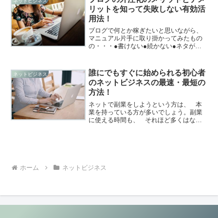
ネットビジネス
リットを知って失敗しない有効活
用法！
ブログで何とか稼ぎたいと思いながら、
マニュアル片手に取り掛かってみたもの
の・・・●書けない●続かない●ネタがな
い●時間がないそこで巷で話題の外注化っ
てどうなの？私も、外注化には興味があ
って2度3度と挑戦してみましたが・・・
誰にでもすぐに始められる初心者
ネットビジネス
外注さんに依頼す...
のネットビジネスの最速・最短の
方法！
ネットで副業をしようという方は、 本
業を持っている方が多いでしょう。副業
に使える時間も、 それほど多くはない
はずです。本業じゃなくても、 主婦で
あれば 、家事、育児と・・・それ以外の
ことに、使える時間はそれほど多くはあ
りません。...
ホーム
ネットビジネス